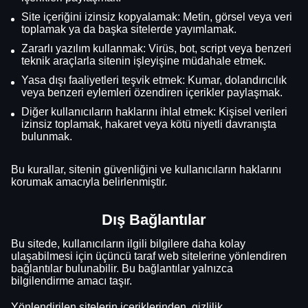
Site içeriğini izinsiz kopyalamak: Metin, görsel veya veri
toplamak ya da başka sitelerde yayımlamak.
Zararlı yazılım kullanmak: Virüs, bot, script veya benzeri
teknik araçlarla sitenin işleyişine müdahale etmek.
Yasa dışı faaliyetleri teşvik etmek: Kumar, dolandırıcılık
veya benzeri eylemleri özendiren içerikler paylaşmak.
Diğer kullanıcıların haklarını ihlal etmek: Kişisel verileri
izinsiz toplamak, hakaret veya kötü niyetli davranışta
bulunmak.
Bu kurallar, sitenin güvenliğini ve kullanıcıların haklarını
korumak amacıyla belirlenmiştir.
Dış Bağlantılar
Bu sitede, kullanıcıların ilgili bilgilere daha kolay
ulaşabilmesi için üçüncü taraf web sitelerine yönlendiren
bağlantılar bulunabilir. Bu bağlantılar yalnızca
bilgilendirme amacı taşır.
Yönlendirilen sitelerin içeriklerinden, gizlilik