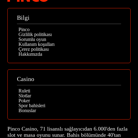
Bilgi
Pinco
Gizlilik politikası
Sorumlu oyun
Kullanım koşulları
Çerez politikası
Hakkımızda
Casino
Ruleti
Slotlar
Poker
Spor bahisleri
Bonuslar
Pinco Casino, 71 lisanslı sağlayıcıdan 6.000'den fazla
slot ve masa oyunu sunar. Bahis bölümünde 40'tan