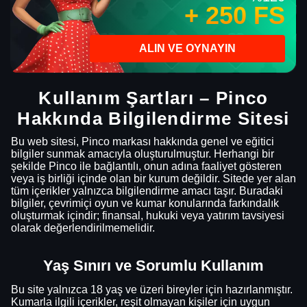
+ 250 FS
ALIN VE OYNAYIN
Kullanım Şartları – Pinco
Hakkında Bilgilendirme Sitesi
Bu web sitesi, Pinco markası hakkında genel ve eğitici
bilgiler sunmak amacıyla oluşturulmuştur. Herhangi bir
şekilde Pinco ile bağlantılı, onun adına faaliyet gösteren
veya iş birliği içinde olan bir kurum değildir. Sitede yer alan
tüm içerikler yalnızca bilgilendirme amacı taşır. Buradaki
bilgiler, çevrimiçi oyun ve kumar konularında farkındalık
oluşturmak içindir; finansal, hukuki veya yatırım tavsiyesi
olarak değerlendirilmemelidir.
Yaş Sınırı ve Sorumlu Kullanım
Bu site yalnızca 18 yaş ve üzeri bireyler için hazırlanmıştır.
Kumarla ilgili içerikler, reşit olmayan kişiler için uygun