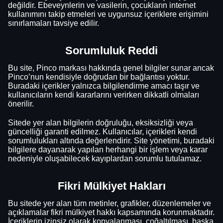
değildir. Ebeveynlerin ve vasilerin, çocukların internet
kullanımını takip etmeleri ve uygunsuz içeriklere erişimini
sınırlamaları tavsiye edilir.
Sorumluluk Reddi
Bu site, Pinco markası hakkında genel bilgiler sunar ancak
Pinco’nun kendisiyle doğrudan bir bağlantısı yoktur.
Buradaki içerikler yalnızca bilgilendirme amacı taşır ve
kullanıcıların kendi kararlarını verirken dikkatli olmaları
önerilir.
Sitede yer alan bilgilerin doğruluğu, eksiksizliği veya
güncelliği garanti edilmez. Kullanıcılar, içerikleri kendi
sorumlulukları altında değerlendirir. Site yönetimi, buradaki
bilgilere dayanarak yapılan herhangi bir işlem veya karar
nedeniyle oluşabilecek kayıplardan sorumlu tutulamaz.
Fikri Mülkiyet Hakları
Bu sitede yer alan tüm metinler, grafikler, düzenlemeler ve
açıklamalar fikri mülkiyet hakkı kapsamında korunmaktadır.
İçeriklerin izinsiz olarak kopyalanması, çoğaltılması, başka