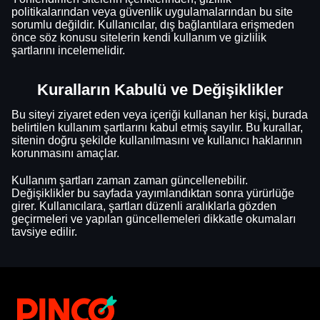
politikalarından veya güvenlik uygulamalarından bu site
sorumlu değildir. Kullanıcılar, dış bağlantılara erişmeden
önce söz konusu sitelerin kendi kullanım ve gizlilik
şartlarını incelemelidir.
Kuralların Kabulü ve Değişiklikler
Bu siteyi ziyaret eden veya içeriği kullanan her kişi, burada
belirtilen kullanım şartlarını kabul etmiş sayılır. Bu kurallar,
sitenin doğru şekilde kullanılmasını ve kullanıcı haklarının
korunmasını amaçlar.
Kullanım şartları zaman zaman güncellenebilir.
Değişiklikler bu sayfada yayımlandıktan sonra yürürlüğe
girer. Kullanıcılara, şartları düzenli aralıklarla gözden
geçirmeleri ve yapılan güncellemeleri dikkatle okumaları
tavsiye edilir.